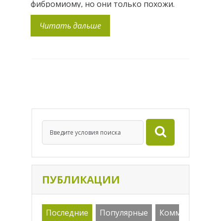
фибромиому, но они только похожи.
Согласно профессору Эдварду Лайонсу
Читать дальше
из университета Манитобы, аденомиоз
недостаточно диагностирован. Он
говорит, что большинство женщин, у
которых обнаружены бугорчатые
образования или увеличена матка, —
страдают именно аденомиозом, а не
миомой.[1] Пожалуйста, добивайтесь
получения […]
ПУБЛИКАЦИИ
Последние
Популярные
Комменарии