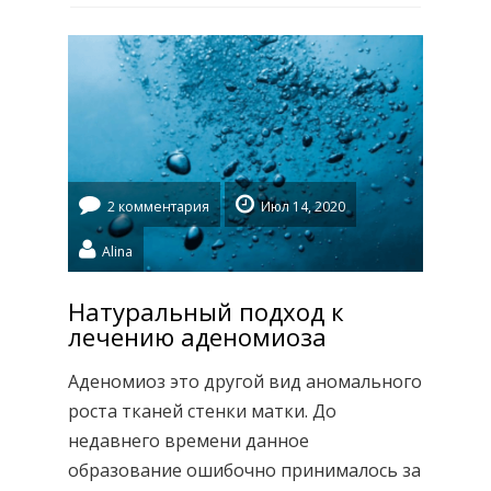
помогает регулировать метаболизм
глюкозы. Способствует синтезу
глутатиона (важнейшего компонента
сети эндогенных антиоксидантов в
организме); а также улучшает процесс
усвоения клетками витаминов С и […]
2 комментария
Июл 14, 2020
Alina
Натуральный подход к
лечению аденомиоза
Аденомиоз это другой вид аномального
роста тканей стенки матки. До
недавнего времени данное
образование ошибочно принималось за