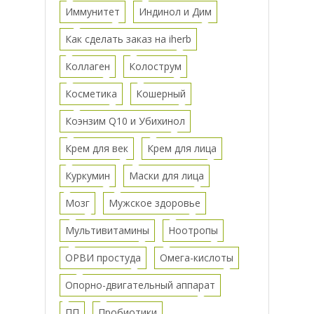
Иммунитет
Индинол и Дим
Как сделать заказ на iherb
Коллаген
Колострум
Косметика
Кошерный
Коэнзим Q10 и Убихинол
Крем для век
Крем для лица
Куркумин
Маски для лица
Мозг
Мужское здоровье
Мультивитамины
Ноотропы
ОРВИ простуда
Омега-кислоты
Опорно-двигательный аппарат
ПП
Пробиотики