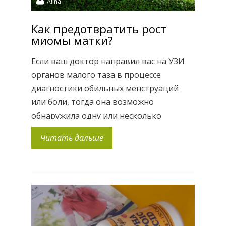
Alina
Как предотвратить рост
миомы матки?
Если ваш доктор направил вас на УЗИ
органов малого таза в процессе
диагностики обильных менструаций
или боли, тогда она возможно
обнаружила одну или несколько
фибромиом. Что это значит?
Читать дальше
Фибромиома (или лейомиома, или
миома) это доброкачественная опухоль,
состоящая из гладкомышечных волокон
матки. На изображении представлены
типы миомы и их расположение. Миомы
— распространенное явление у женщин
[…]