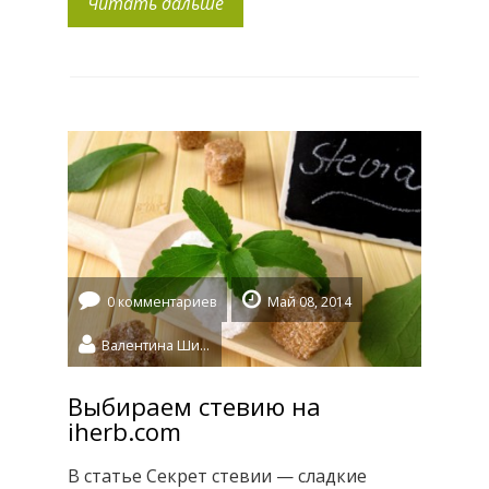
Читать дальше
питания, и в каждой семье обязательно
готовят блюда с орехами пекан, как в
праздничные, так и в обычные […]
0 комментариев
Май 08, 2014
Валентина Шидловская
Выбираем стевию на
iherb.com
В статье Секрет стевии — сладкие