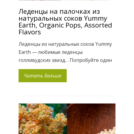
Леденцы на палочках из
натуральных соков Yummy
Earth, Organic Pops, Assorted
Flavors
Леденцы из натуральных соков Yummy
Earth — любимые леденцы
голливудских звезд… Попробуйте один
раз, и вам не захочется кушать чупа-
Читать дальше
чупсы:). Прекрасное лакомство для
малышей! 8 натуральных фруктово-
ягодных вкусов, натуральные
ароматизаторы, без глютена, сочный
вкус с кислинкой. Содержат суточную
норму витамина С на 3 леденца, сахара
минимальное количество: 6% на 3
леденца. Создатели леденцов Yummy