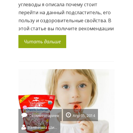
углеводы я описала почему стоит
перейти на данный подсластитель, его
пользу и оздоровительные свойства. В
этой статье вы получите рекомендации
какая стевия подойдет именно для ВАС.
Читать дальше
Сразу хочу предупредить, что к стевии
нужно привыкнуть. Вкус напитка со
стевией будет похож на вкус с
синтетическим сахарозаменителем,
ощущение «пустой» сладости и […]
0 комментариев
Апр 05, 2014
Валентина Шидловская