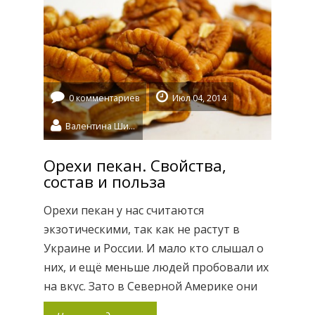
способствуют правильному развитию
детей. Жевательные мультивитамины
выполнены в форме различных
животных, которых так любят дети:
котята, слоники, бегемотики, львята и
0 комментариев
Июл 04, 2014
тигрята. Каждая такая зверушка
Валентина Шидловская
содержит 16 […]
Орехи пекан. Свойства,
состав и польза
Орехи пекан у нас считаются
экзотическими, так как не растут в
Украине и России. И мало кто слышал о
них, и ещё меньше людей пробовали их
на вкус. Зато в Северной Америке они
считаются почти неотъемлемой частью