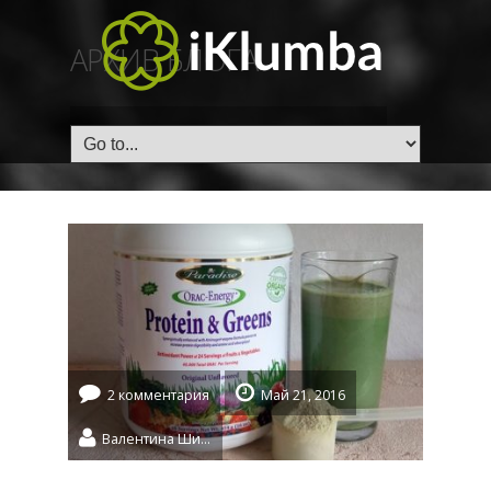
АРХИВ БЛОГА
ГЛАВНАЯ
/
Tag: Вегетарианский
2 комментария
Май 21, 2016
Валентина Шидловская