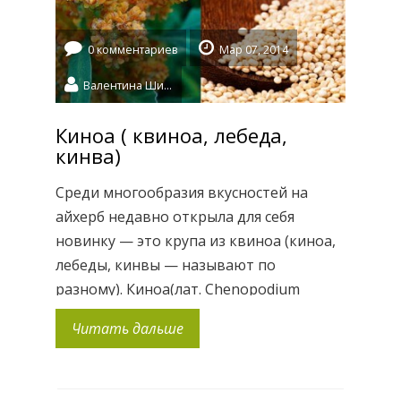
Earth […]
0 комментариев
Мар 07, 2014
Валентина Шидловская
Киноа ( квиноа, лебеда,
кинва)
Среди многообразия вкусностей на
айхерб недавно открыла для себя
новинку — это крупа из квиноа (киноа,
лебеды, кинвы — называют по
разному). Киноа(лат. Chenopodium
quinoa) — зерновая культура,
Читать дальше
однолетнее растение, вид рода Марь
(Chenopodium) семейства Маревые
(Chenopodiaceae), растет в Южной