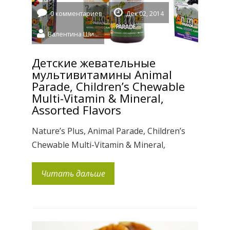
0 комментариев
Дек 02, 2014
Валентина Шидловская
Детские жевательные
мультивитамины Animal
Parade, Children’s Chewable
Multi-Vitamin & Mineral,
Assorted Flavors
Nature’s Plus, Animal Parade, Children’s
Chewable Multi-Vitamin & Mineral,
Assorted Flavors, 180 Animals —
прекрасный тщательно
Читать дальше
сбалансированный комплекс витаминов
и микроэлементов, которые помогают
восполнить витаминную и
минеральную недостаточность и