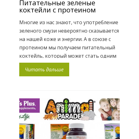
Питательные зеленые
коктейли с протеином
Многие из нас знают, что употребление
зеленого смузи невероятно сказывается
на нашей коже и энергии. А в союзе с
протеином мы получаем питательный
коктейль, который может стать одним
из лучших завтраков. Такие коктейли
Читать дальше
очень популярны в Америке и Европе,
потому что дают мощный заряд
энергии не хуже чашки кофе, причем на
весь день, обеспечивают организм […]