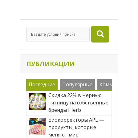
Америке. Оказывается Киноа, благодаря
своим свойствам, отлично подходит для
вегетарианцев, сыроедов и людей,
находящихся на […]
ПУБЛИКАЦИИ
Последние
Популярные
Комменарии
Скидка 22% в Черную
пятницу на собственные
бренды iHerb
Биокорректоры APL —
продукты, которые
меняют мир!