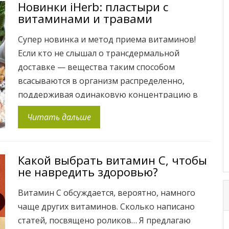
Новинки iHerb: пластыри c
проблемы. Из добавок улучшают настроение
витаминами и травами
омега-3, витамин D3 и пробиотики. Barlean’s,
Omega Pals, 227 г — […]
Супер новинка и метод приема витаминов!
Если кто не слышал о трансдермальной
доставке — вещества таким способом
всасываются в организм распределенно,
поддерживая одинаковую концентрацию в
течение длительного отрезка времени. Не
Читать дальше
проходя печень, вещества сразу же переходят
в кровь. По факту, доставка не такая быстрая
как у пищевых добавок, она иначе работает,
Какой выбрать витамин С, чтобы
можно сравнить с капельницей. […]
не навредить здоровью?
Витамин С обсуждается, вероятно, намного
чаще других витаминов. Сколько написано
статей, посвящено роликов… Я предлагаю