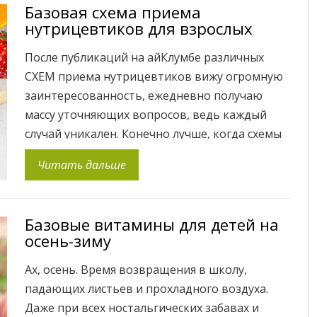
Базовая схема приема
что без потерь, такой метод позволяет
нутрицевтиков для взрослых
большему […]
После публикаций на айКлумбе различных
СХЕМ приема нутрицевтиков вижу огромную
заинтересованность, ежедневно получаю
массу уточняющих вопросов, ведь каждый
случай уникален. Конечно лучше, когда схемы
назначаются специалистами индивидуально. ⠀
Читать дальше
Но существует абсолютный пул
нутрицевтиков, добавок, которые нужны
практически всем, независмо от пола. Эти
Базовые витамины для детей на
базовые добавки являются фундаментом в
осень-зиму
поддежании основных жизненных процессов,
таких как производство клеточной […]
Ах, осень. Время возвращения в школу,
падающих листьев и прохладного воздуха.
Даже при всех ностальгических забавах и