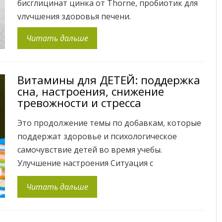
бисглицинат цинка от Thorne, пробиотик для
улучшения здоровья печени.
Ферментированное железо от Solgar
Читать дальше
прекрасно своей мягкостью для ЖКТ, так как
любой продукт, подвергшийся ферментации,
помимо самого вещества доставляет в
Витамины для ДЕТЕЙ: поддержка
организм элементы для его усвоения. В
сна, настроения, снижение
результате, данная добавка убирает поводы
тревожности и стресса
для […]
Это продолжение темы по добавкам, которые
поддержат здоровье и психологическое
самочувствие детей во время учебы.
Улучшение настроения Ситуация с
коронавирусом, изоляция от друзей особенно
Читать дальше
вредит подросткам, приводя к подавленности
и ощущению одиночества. Чтобы поддержать
ребенка, больше общайтесь и обсуждайте