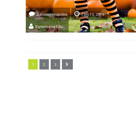
0 комментариев
Сен 10, 2019
Валентина Шидловская
1
2
3