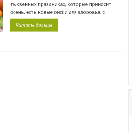
тыквенных праздниках, которые приносит
осень, есть новые риски для здоровья, с
которыми может столкнуться ваш ребенок.
Читать дальше
Именно в этот период года дети испытывают
колоссальные физические и стрессовые
перегрузки, так как привычный ритм их жизни
стремительно изменился (малыши знакомятся
[…]