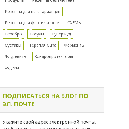
Продукты
Рецепты без глютена
Рецепты для вегетарианцев
Рецепты для фертильности
СХЕМЫ
Серебро
Сосуды
СуперФуд
Суставы
Терапия Guna
Ферменты
Флуревиты
Хондропротекторы
Худеем
ПОДПИСАТЬСЯ НА БЛОГ ПО
ЭЛ. ПОЧТЕ
Укажите свой адрес электронной почты,
чтобы получать уведомления о новых