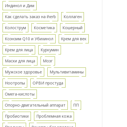
Индинол и Дим
Как сделать заказ на iherb
Коллаген
Колострум
Косметика
Кошерный
Коэнзим Q10 и Убихинол
Крем для век
Крем для лица
Куркумин
Маски для лица
Мозг
Мужское здоровье
Мультивитамины
Ноотропы
ОРВИ простуда
Омега-кислоты
Опорно-двигательный аппарат
ПП
Пробиотики
Проблемная кожа