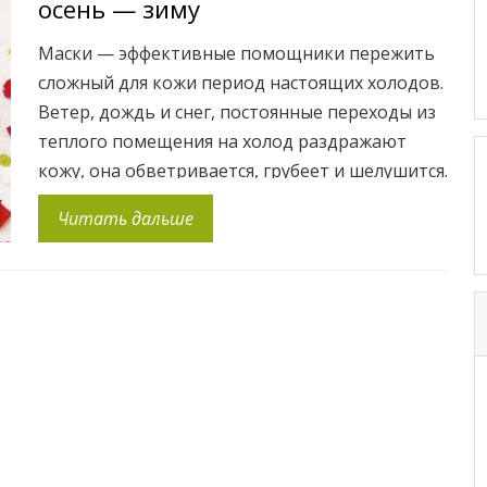
осень — зиму
стимулирующей регенерацию […]
Маски — эффективные помощники пережить
сложный для кожи период настоящих холодов.
Ветер, дождь и снег, постоянные переходы из
теплого помещения на холод раздражают
кожу, она обветривается, грубеет и шелушится.
А так хочется зимой чувствовать себя
Читать дальше
комфортно и уютно: иметь светящиеся и
ухоженное личико, без шелушений,
покраснений и следов обветривания. Поэтому
нам необходим особенный уход для […]