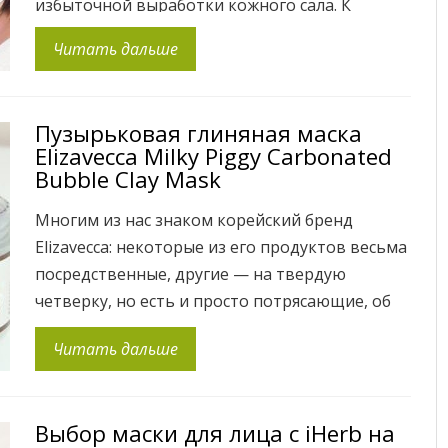
избыточной выработки кожного сала. К
сожалению этим страдают многие люди,
Читать дальше
хорошо понимающие сколько сил, времени и
денег стоят нормализация состояния кожи. На
iHerb появились необычные инструменты для
Пузырьковая глиняная маска
лечения акне — световая маска для лица
Elizavecca Milky Piggy Carbonated
Neutrogena Light […]
Bubble Clay Mask
Многим из нас знаком корейский бренд
Elizavecca: некоторые из его продуктов весьма
посредственные, другие — на твердую
четверку, но есть и просто потрясающие, об
одном из таких я и расскажу вам сегодня. Это
Читать дальше
пузырьковая очищающая маска для лица
Elizavecca Milky Piggy Carbonated Bubble Clay
Mask. Производитель заявляет ее как
Выбор маски для лица с iHerb на
средство для глубокой очистки,