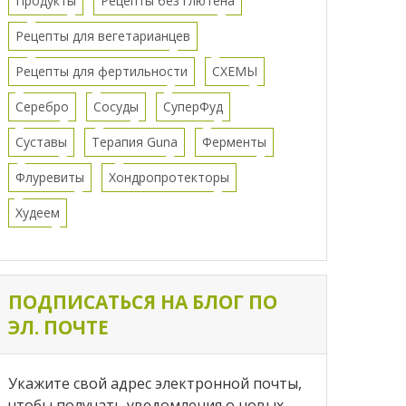
Продукты
Рецепты без глютена
Рецепты для вегетарианцев
Рецепты для фертильности
СХЕМЫ
Серебро
Сосуды
СуперФуд
Суставы
Терапия Guna
Ферменты
Флуревиты
Хондропротекторы
Худеем
ПОДПИСАТЬСЯ НА БЛОГ ПО
ЭЛ. ПОЧТЕ
Укажите свой адрес электронной почты,
чтобы получать уведомления о новых