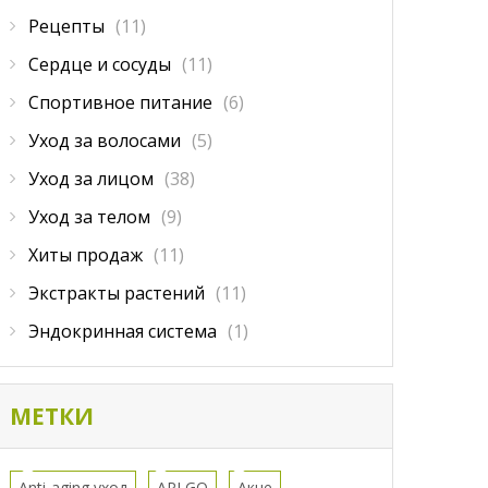
Рецепты
(11)
Сердце и сосуды
(11)
Спортивное питание
(6)
Уход за волосами
(5)
Уход за лицом
(38)
Уход за телом
(9)
Хиты продаж
(11)
Экстракты растений
(11)
Эндокринная система
(1)
МЕТКИ
Anti-aging уход
APLGO
Акне