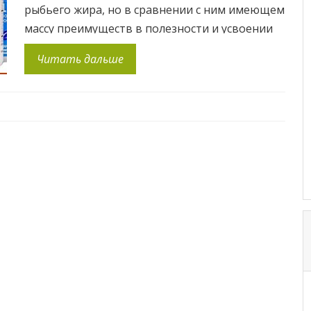
рыбьего жира, но в сравнении с ним имеющем
массу преимуществ в полезности и усвоении
организмом. Честно говоря, отнеслась
Читать дальше
скептически, как и ко всем новым
биодобавкам! Но после того кака я узнала, что
Доктор Меркола использует масло криля как
одну […]