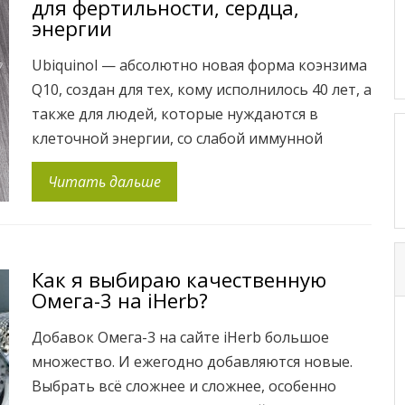
для фертильности, сердца,
энергии
Ubiquinol — абсолютно новая форма коэнзима
Q10, создан для тех, кому исполнилось 40 лет, а
также для людей, которые нуждаются в
клеточной энергии, со слабой иммунной
системой. Самое главное преимущество
Читать дальше
препарата заключается в том, что он
способствует выработке собственной энергии,
а не временно заимствует ее извне и/либо
стимулирует. Сразу необходимо отметить
Как я выбираю качественную
митохондрии и определить, почему […]
Омега-3 на iHerb?
Добавок Омега-3 на сайте iHerb большое
множество. И ежегодно добавляются новые.
Выбрать всё сложнее и сложнее, особенно