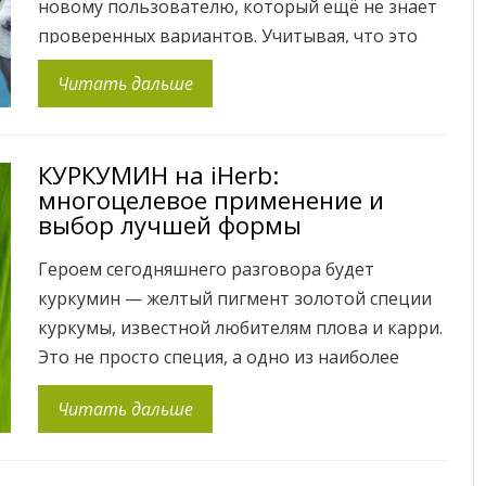
новому пользователю, который ещё не знает
проверенных вариантов. Учитывая, что это
базовая добавка для здоровья, рекомендую
Читать дальше
серъезно подходить к вопросу выбора.
Причина простая – загрязнённое состояние
океана и, как следствие, рыбы в нём. Поэтому
КУРКУМИН на iHerb:
от рыбьего жира мы […]
многоцелевое применение и
выбор лучшей формы
Героем сегодняшнего разговора будет
куркумин — желтый пигмент золотой специи
куркумы, известной любителям плова и карри.
Это не просто специя, а одно из наиболее
полезных и известных лекарственных
Читать дальше
растений, которое больше тысячи лет успешно
применятеся в индийской и китайской
традиционной медицине. Что интересно, на