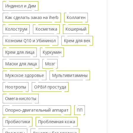
Индинол и Дим
Как сделать заказ на iherb
Коллаген
Колострум
Косметика
Кошерный
Коэнзим Q10 и Убихинол
Крем для век
Крем для лица
Куркумин
Маски для лица
Мозг
Мужское здоровье
Мультивитамины
Ноотропы
ОРВИ простуда
Омега-кислоты
Опорно-двигательный аппарат
ПП
Пробиотики
Проблемная кожа