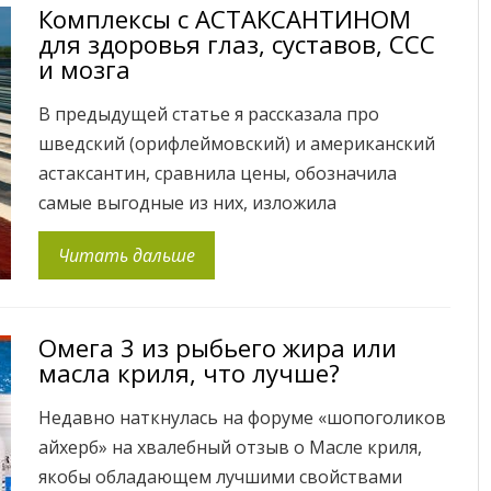
Комплексы с АСТАКСАНТИНОМ
некую проблему, которая привела […]
для здоровья глаз, суставов, ССС
и мозга
В предыдущей статье я рассказала про
шведский (орифлеймовский) и американский
астаксантин, сравнила цены, обозначила
самые выгодные из них, изложила
непереоценимую значимость астаксантина
Читать дальше
для организма в поддержке общего здоровья
и уменьшения воспалительных процессов,
являющихся основной причиной самых
Омега 3 из рыбьего жира или
серьезных заболеваний. Речь идет только о
масла криля, что лучше?
натуральном астаксантине, который
биосинтезируется из живой зеленой
Недавно наткнулась на форуме «шопоголиков
микроводоросли ( Haematococcus Pluvialis ), а
айхерб» на хвалебный отзыв о Масле криля,
[…]
якобы обладающем лучшими свойствами