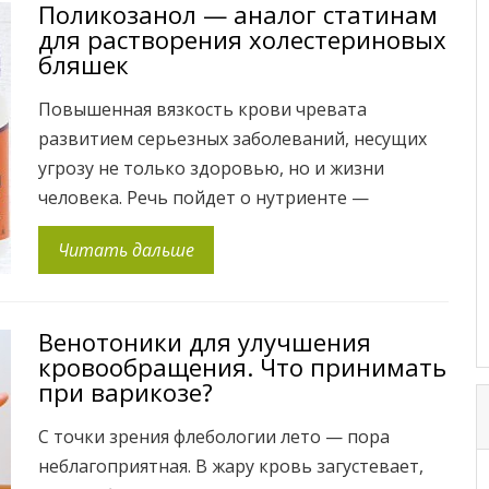
Поликозанол — аналог статинам
Западе куркуму игнорировали до 70-ых годов,
для растворения холестериновых
пока не оценили огромный потенциал […]
бляшек
Повышенная вязкость крови чревата
развитием серьезных заболеваний, несущих
угрозу не только здоровью, но и жизни
человека. Речь пойдет о нутриенте —
Поликосаноле, который может послужить
Читать дальше
отличной профилактикой связанных с данной
проблемой заболеваний. Поликозанол –
многокомпонентный состав, включающий
Венотоники для улучшения
длинноцепочечные жирные спирты,
кровообращения. Что принимать
полученные из стеблей и корневищ сахарного
при варикозе?
тростника. А он, в свою очередь – самый
распространенный […]
С точки зрения флебологии лето — пора
неблагоприятная. В жару кровь загустевает,