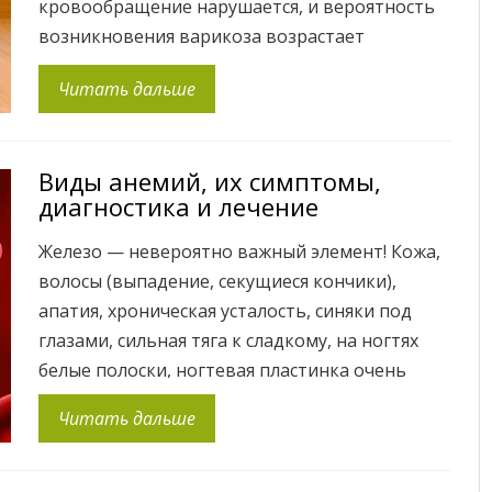
кровообращение нарушается, и вероятность
возникновения варикоза возрастает
многократно. Вены, которые, в отличие от
Читать дальше
артерий, не имеют прочной мышечной
оболочки, также очень подвержены
возрастным изменениям. С годами венозные
Виды анемий, их симптомы,
клапаны перестают нормально работать, и
диагностика и лечение
нагрузка на сосуды увеличивается. Давление
крови повышается, стенки вен постепенно
Железо — невероятно важный элемент! Кожа,
растягиваются […]
волосы (выпадение, секущиеся кончики),
апатия, хроническая усталость, синяки под
глазами, сильная тяга к сладкому, на ногтях
белые полоски, ногтевая пластинка очень
тоненькая, даже лак не держится — это все
Читать дальше
симптомы недостаточности железа. Но
дефицит железа не является патологией, а в
свою очередь симптомом, указывающим на