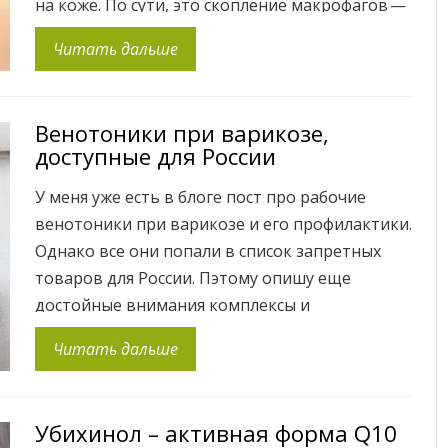
на коже. По сути, это скопление макрофагов —
иммунных клеток, которые поглотили
Читать дальше
слишком много холестерина и триглицеридов.
Ксантома проявляется в виде желтовато-
белых образований на коже. Ксантомы
Венотоники при варикозе,
выглядят как желтовато-белые образования
доступные для России
на коже. Они могут появляться на различных
частях тела: на краю век, ладонях, локтях,
У меня уже есть в блоге пост про рабочие
коленях […]
венотоники при варикозе и его профилактики.
Однако все они попали в список запретных
товаров для России. Пэтому опишу еще
достойные внимания комплексы и
комбинации действующих веществ, которые
Читать дальше
благотворно воздействуют на сосуды
(капиллярные в том числе): уменьшают их
проницаемость, хрупкость и предотвращают
Убихинол – активная форма Q10
тромбоз сосудов. Life Extension, VenoFlow, […]