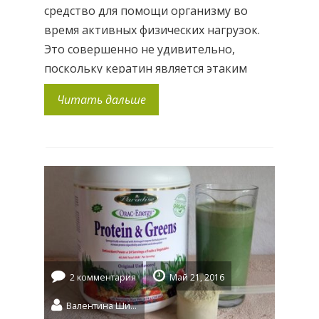
средство для помощи организму во
время активных физических нагрузок.
Это совершенно не удивительно,
поскольку кератин является этаким
промежуточным депо, в котором наше
Читать дальше
тело хранит энергетический запас.
Именно он принимает активное
участие в процессах ресинтеза энергии,
необходимой для поддержания
адекватного уровня
жизнедеятельности. Чем большее
количество креатина находится в
тканях мускулатуры, тем быстрее […]
2 комментария
Май 21, 2016
Валентина Шидловская