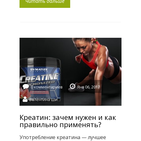
Читать дальше
коктейлей: из концентрата сыворотки,
изолята, казеина. Но со всеми была одна
и таже проблема — мне было трудно их
переваривать. С растительным белком
таких проблем нет и мое тело чувствует
себя бодро. Только имеется один
незначительный минус — это
нейтральный вкус […]
0 комментариев
Янв 06, 2017
Валентина Шидловская
Креатин: зачем нужен и как
правильно применять?
Употребление креатина — лучшее