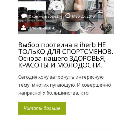
0 комментариев
Мар 25, 2015
Валентина Шидловская
Выбор протеина в iherb НЕ
ТОЛЬКО ДЛЯ СПОРТСМЕНОВ.
Основа нашего ЗДОРОВЬЯ,
КРАСОТЫ И МОЛОДОСТИ.
Сегодня хочу затронуть интересную
тему, многих пугающую. И совершенно
напрасно! У большинства, кто
переходит на правильное питание или
Читать дальше
ведет активный образ жизни возникает
вопрос: как правильно подобрать
сбалансированный, питательный и