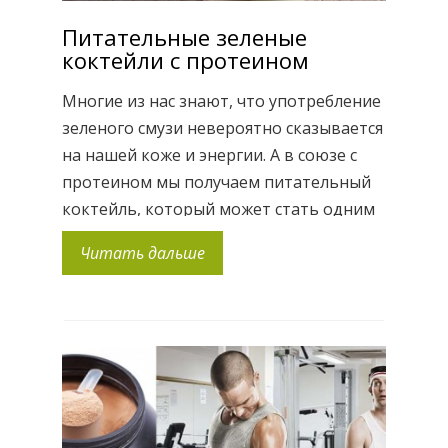
Питательные зеленые
коктейли с протеином
Многие из нас знают, что употребление
зеленого смузи невероятно сказывается
на нашей коже и энергии. А в союзе с
протеином мы получаем питательный
коктейль, который может стать одним
из лучших завтраков. Такие коктейли
Читать дальше
очень популярны в Америке и Европе,
потому что дают мощный заряд
энергии не хуже чашки кофе, причем на
весь день, обеспечивают организм […]