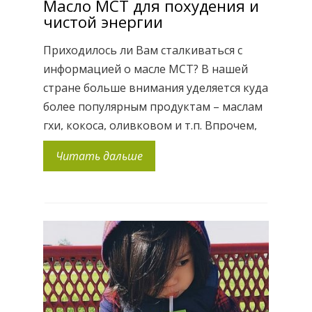
Масло MCT для похудения и
чистой энергии
Приходилось ли Вам сталкиваться с
информацией о масле MCT? В нашей
стране больше внимания уделяется куда
более популярным продуктам – маслам
гхи, кокоса, оливковом и т.п. Впрочем,
сравнивать масло МСТ с любым из
Читать дальше
хорошо известных вам масел нет
смысла, так как действие его уникально.
В теории мне давно были известны
особенности среднецепочечных жиров
MCT Oil, […]