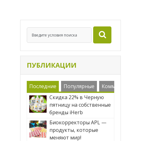
полезный протеиновый коктейль для
решения своих задач. Существует
ошибочное мнение, что в протеинах
нуждаются только те люди, которые
занимаются бодибилдингом. Проясним
ситуацию. Протеин (белок) — […]
ПУБЛИКАЦИИ
Последние
Популярные
Комменарии
Скидка 22% в Черную
пятницу на собственные
бренды iHerb
Биокорректоры APL —
продукты, которые
меняют мир!