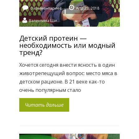
0 комментариев
Апр 23, 2018
Валентина Шидловская
Детский протеин —
необходимость или модный
тренд?
Хочется сегодня внести ясность в один
животрепещущий вопрос: место мяса в
детском рационе. В 21 веке как-то
очень популярным стало
вегетарианство, особенно в западных
Читать дальше
странах, замучившихся от бессовестно
вредной еды. Эта волна популярности
ЗОЖа захватила и мамочек, конечно же
;) С другой стороны этого же