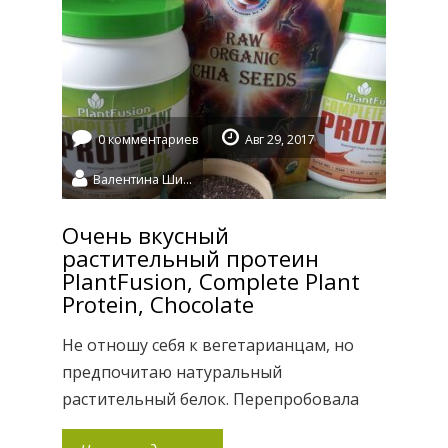
современного мира стоит массовое
производство всех нужных нам
продуктов, которое […]
0 комментариев
Авг 29, 2017
Валентина Шидловская
Очень вкусный
растительный протеин
PlantFusion, Complete Plant
Protein, Chocolate
Не отношу себя к вегетарианцам, но
предпочитаю натуральный
растительный белок. Перепробовала
множество животных протеиновых