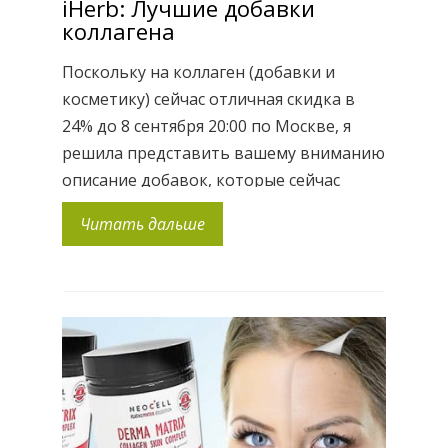
iHerb: Лучшие добавки
коллагена
Поскольку на коллаген (добавки и
косметику) сейчас отличная скидка в
24% до 8 сентября 20:00 по Москве, я
решила представить вашему вниманию
описание добавок, которые сейчас
также очень выгодны для
Читать дальше
приобретения. Наверняка вы не раз в
различных блогах встречали
«экспертное мнение», звучащее
примерно так: технологи утверждают,
что размеры молекулы коллагена
просто не позволяют ей проникнуть […]