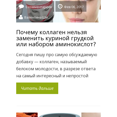
0 комментариев
Фев 06, 2017
Валентина Шидловская
Почему коллаген нельзя
заменить куриной грудкой
или набором аминокислот?
Сегодня пишу про самую обсуждаемую
добавку — коллаген, называемый
белоком молодости, в разрезе ответа
на самый интересный и непростой
вопрос: «Почему натуральный коллаген
Читать дальше
нельзя заменить куриной грудкой или
набором аминокислот?» Ведь на
первый взгляд все полезные и
необходимые организму вещества