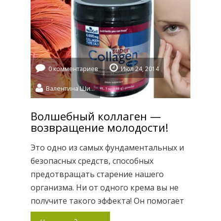
имеют сходное строение и действие
вне зависимости от способа их
получения. «Так что же лучше […]
0 комментариев
Июл 24, 2014
Валентина Шидловская
Волшебный коллаген —
возвращение молодости!
Это одно из самых фундаментальных и
безопасных средств, способных
предотвращать старение нашего
организма. Ни от одного крема вы не
получите такого эффекта! Он помогает
бороться не только с морщинами, но и