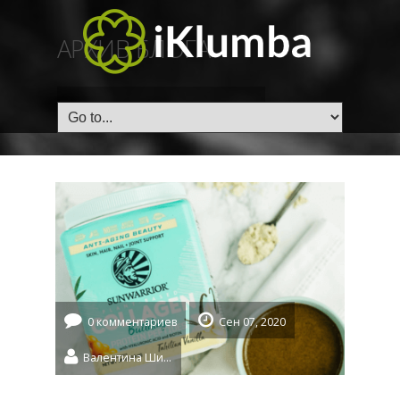
АРХИВ БЛОГА
ГЛАВНАЯ
/
Tag: Коллаген
0 комментариев
Сен 07, 2020
Валентина Шидловская