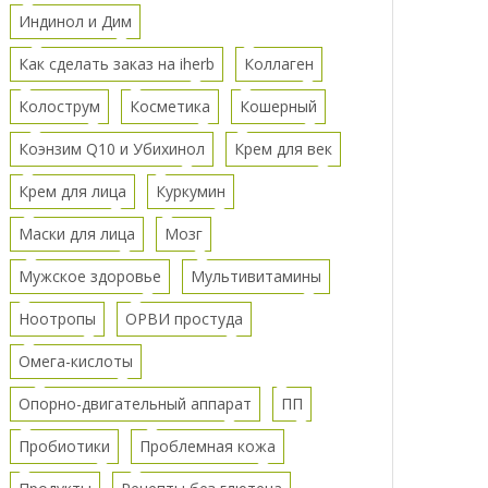
Индинол и Дим
Как сделать заказ на iherb
Коллаген
Колострум
Косметика
Кошерный
Коэнзим Q10 и Убихинол
Крем для век
Крем для лица
Куркумин
Маски для лица
Мозг
Мужское здоровье
Мультивитамины
Ноотропы
ОРВИ простуда
Омега-кислоты
Опорно-двигательный аппарат
ПП
Пробиотики
Проблемная кожа