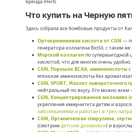
бренда iHerb.
Что купить на Черную пят
Здесь собрала все бомбовые продукты от Ка
Ортокремниевая кислота от CGN
— п
генератора коллагена BioSil, с таким же
Морской коллаген
по супервыгодной ц
кислотой, что для многих очень удобно.
CGN, Порошок BCAA, аминокислоты с 
японские аминокислоты без ароматиза
CGN, SPORT, Изолят сывороточного пр
нейтральный по вкусу. Его можно всем 
CGN, Концентрированное молозиво (к
укрепления иммунитета детям и взрос
заболеваниями и работает в трех напр
CGN, Органическая спирулина, сертиф
(смотрим
детские дозировки
) и взрослых