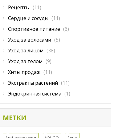
Рецепты
(11)
Сердце и сосуды
(11)
Спортивное питание
(6)
Уход за волосами
(5)
Уход за лицом
(38)
Уход за телом
(9)
Хиты продаж
(11)
Экстракты растений
(11)
Эндокринная система
(1)
МЕТКИ
Anti-aging уход
APLGO
Акне