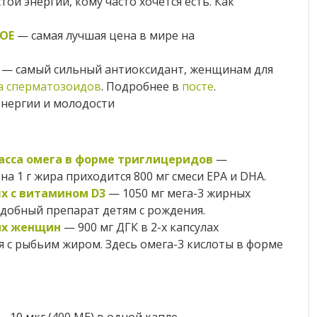
той энергии, кому часто хочется есть. Как
КОЕ
— самая лучшая цена в мире на
— самый сильный антиоксидант, женщинам для
а сперматозоидов
. Подробнее в
посте
.
энергии и молодости
асса омега в форме триглицеридов
—
 1 г жира приходится 800 мг смеси EPA и DHA.
ях с витамином D3
— 1050 мг мега-3 жирных
. Удобный препарат детям с рождения.
их женщин
— 900 мг ДГК в 2-х капсулах
 с рыбьим жиром. Здесь омега-3 кислоты в форме