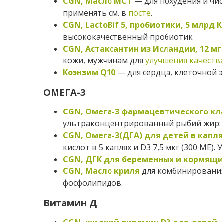
CGN, Масло МСТ
— для похудения и чис
применять см. в
посте
.
CGN, LactoBif 5, пробиотики, 5 млрд 
высококачественный пробиотик
CGN, Астаксантин из Исландии, 12 мг
кожи, мужчинам для
улучшения качеств
Коэнзим Q10
— для сердца, клеточной 
ОМЕГА-3
CGN, Омега-3 фармацевтического кл
ультраконцентрированный рыбий жир: на
CGN, Омега-3(ДГА) для детей в капл
кислот в 5 каплях и D3 7,5 мкг (300 МЕ)
CGN, ДГК для беременных и кормящ
CGN, Масло криля
для комбинирования
фосфолипидов.
Витамин Д