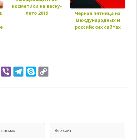
косметики на весну-
лето 2019
:
Черная пятница на
международных и
ие
российских сайтах
n
t
cket
VK
Viber
Telegram
Skype
Copy
Link