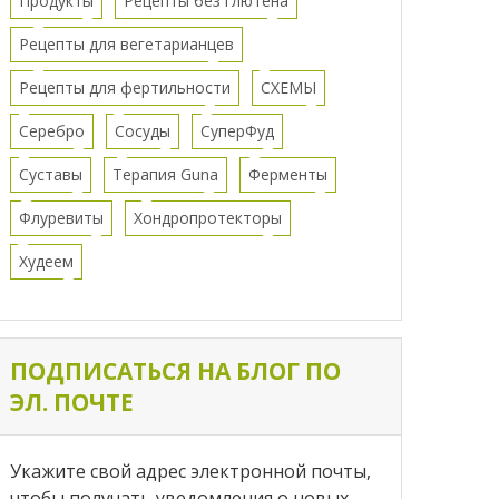
Продукты
Рецепты без глютена
Рецепты для вегетарианцев
Рецепты для фертильности
СХЕМЫ
Серебро
Сосуды
СуперФуд
Суставы
Терапия Guna
Ферменты
Флуревиты
Хондропротекторы
Худеем
ПОДПИСАТЬСЯ НА БЛОГ ПО
ЭЛ. ПОЧТЕ
Укажите свой адрес электронной почты,
чтобы получать уведомления о новых