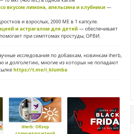
 10 мкг (400 МЕ) в одной капле
со вкусом лимона, апельсина и клубники
—
ростков и взрослых, 2000 МЕ в 1 капсуле.
ацеей и астрагалом для детей
— обеспечивает
помогает при симптомах простуды, ОРВИ.
научные исследования по добавкам, новинкам iherb,
ю и долголетию, многие из которых не попадают
ссылке
https://t.me/i_klumba
iHerb: Обзор
солнцезащитной