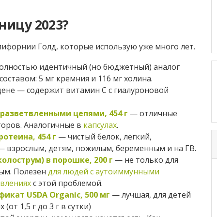
ницу 2023?
лифорнии Голд, которые использую уже много лет.
олностью идентичный (но бюджетный) аналог
 составом: 5 мг кремния и 116 мг холина.
ене — содержит витамин С с гиалуроновой
разветвленными цепями, 454 г
— отличные
торов. Аналогичные в
капсулах
.
отеина, 454 г
— чистый белок, легкий,
— взрослым, детям, пожилым, беременным и на ГВ.
олострум) в порошке, 200 г
— не только для
лым. Полезен
для людей с аутоиммунными
авлениях
с этой проблемой.
икат USDA Organic, 500 мг
— лучшая, для детей
 (от 1,5 г до 3 г в сутки)