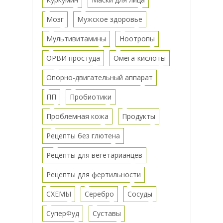
Мозг
Мужское здоровье
Мультивитамины
Ноотропы
ОРВИ простуда
Омега-кислоты
Опорно-двигательный аппарат
ПП
Пробиотики
Проблемная кожа
Продукты
Рецепты без глютена
Рецепты для вегетарианцев
Рецепты для фертильности
СХЕМЫ
Серебро
Сосуды
СуперФуд
Суставы