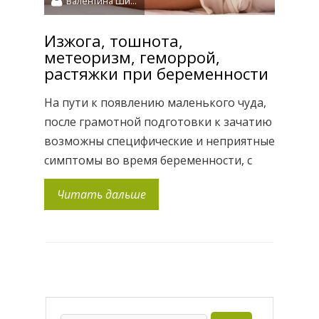
Валентина Шидловская
Изжога, тошнота,
метеоризм, геморрой,
растяжки при беременности
На пути к появлению маленького чуда,
после грамотной подготовки к зачатию
возможны специфические и неприятные
симптомы во время беременности, с
которыми нужно разобраться и
Читать дальше
научиться помогать себе. Сегодня
поговорим про тошноту, метеоризм,
геморрой, изжогу и растяжки при
беременности. И с решением этих
проблем нам в некоторых ситуациях
может помочь интернет-магазин iHerb.
Средства от геморроя во […]