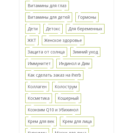
Витамины для глаз
Витамины для детей
Гормоны
Дети
Детокс
Для беременных
ЖКТ
Женское здоровье
Защита от солнца
Зимний уход
Иммунитет
Индинол и Дим
Как сделать заказ на iherb
Коллаген
Колострум
Косметика
Кошерный
Коэнзим Q10 и Убихинол
Крем для век
Крем для лица
Куркумин
Маски для лица