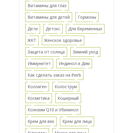
Витамины для глаз
Витамины для детей
Гормоны
Дети
Детокс
Для беременных
ЖКТ
Женское здоровье
Защита от солнца
Зимний уход
Иммунитет
Индинол и Дим
Как сделать заказ на iherb
Коллаген
Колострум
Косметика
Кошерный
Коэнзим Q10 и Убихинол
Крем для век
Крем для лица
Куркумин
Маски для лица