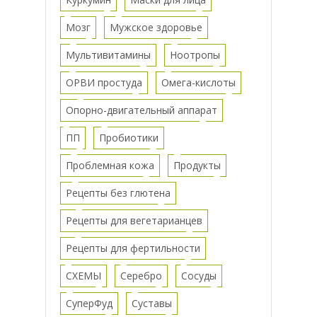
Мозг
Мужское здоровье
Мультивитамины
Ноотропы
ОРВИ простуда
Омега-кислоты
Опорно-двигательный аппарат
ПП
Пробиотики
Проблемная кожа
Продукты
Рецепты без глютена
Рецепты для вегетарианцев
Рецепты для фертильности
СХЕМЫ
Серебро
Сосуды
СуперФуд
Суставы