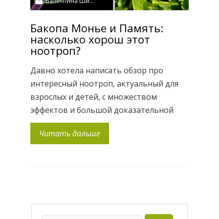
Валентина Шидловская
Бакопа Монье и Память:
насколько хорош этот
ноотроп?
Давно хотела написать обзор про
интересный ноотроп, актуальный для
взрослых и детей, с множеством
эффектов и большой доказательной
базой — таковым является Бакопа
Читать дальше
Монье (Bacopa Monnieri). Прием бакопы
помогает сконцентрировать внимание,
запомнить большие объемы
информации, сокращает беспокойство
и стресс, улучшает дикцию. По
свойствам напоминает гинко (тоже
ноотроп), но со своими фишками. Я уже