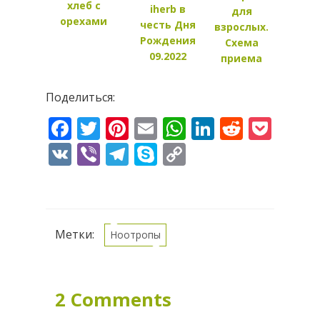
регул
хлеб с
iherb в
для
цик
орехами
честь Дня
взрослых.
Рождения
Схема
09.2022
приема
Поделиться:
Facebook
Twitter
Pinterest
Email
WhatsApp
LinkedIn
Reddit
Pock
VK
Viber
Telegram
Skype
Copy
Link
Метки:
Ноотропы
2 Comments