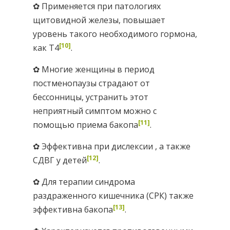
✿ Применяется при патологиях
щитовидной железы, повышает
уровень такого необходимого гормона,
[10]
как Т4
.
✿ Многие женщины в период
постменопаузы страдают от
бессонницы, устранить этот
неприятный симптом можно с
[11]
помощью приема бакопа
.
✿ Эффективна при дислексии , а также
[12]
СДВГ у детей
.
✿ Для терапии синдрома
раздраженного кишечника (СРК) также
[13]
эффективна бакопа
.