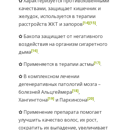
✿ Характеризуется противоязвенными
качествами, защищает кишечник и
желудок, используется в терапии
[14]
[15]
расстройств ЖКТ и запоров
.
✿ Бакопа защищает от негативного
воздействия на организм сигаретного
[16]
дыма
.
[17]
✿ Применяется в терапии астмы
.
✿ В комплексном лечении
дегенеративных патологий мозга –
[18]
болезней Альцгеймера
,
[19]
[20]
Хангингтона
и Паркинсона
.
✿ Применение препарата помогает
улучшить качество волос, их рост,
сократить их выпадение, увеличивает