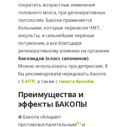
сократить возрастные изменения
головного мозга, при дегенеративных
патологиях. Бакопа применяется
больными, которые перенесли ЧМТ,
инсульты, и сильнейшие нервные
потрясения, а все благодаря
регенеративному влиянию на организм
бакозидов (класс сапонинов)
.
Можно использовать при депрессиях. Я
бы рекомендовала чередовать бакопа
с
5-НТР
, а также с
гинкго билоба
.
Преимущества и
эффекты БАКОПЫ
✿ Бакопа обладает
[1]
противовоспалительным
и