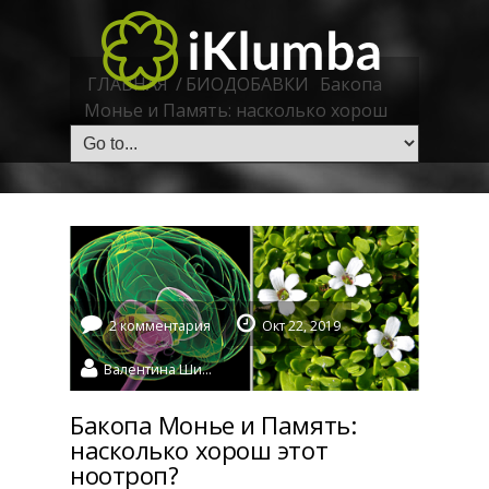
ГЛАВНАЯ
/
БИОДОБАВКИ
Бакопа
Монье и Память: насколько хорош
этот ноотроп?
2 комментария
Окт 22, 2019
Валентина Шидловская
Бакопа Монье и Память:
насколько хорош этот
ноотроп?