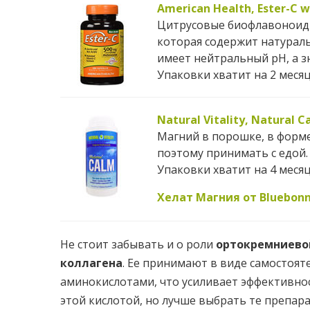
American Health, Ester-C wi
Цитрусовые биофлавоноиды
которая содержит натураль
имеет нейтральный рН, а з
Упаковки хватит на 2 месяц
Natural Vitality, Natural Ca
Магний в порошке, в форме
поэтому принимать с едой.
Упаковки хватит на 4 месяц
Хелат Магния от Bluebonn
Не стоит забывать и о роли
ортокремниевой
коллагена
. Ее принимают в виде самостоят
аминокислотами, что усиливает эффективно
этой кислотой, но лучше выбрать те препар