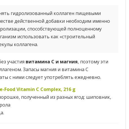
менять гидролизованный коллаген пищевыми
ачестве действенной добавки необходим именно
идролизации, способствующей полноценному
рганизм использовать как «строительный
екулы коллагена.
без участия
витамина С и магния
, поэтому эти
ллагеном. Запасы магния и витамина С
аты с ними следует употреблять ежедневно.
e-Food Vitamin C Complex, 216 g
орошке, полученный из разных ягод: шиповник,
рола
а.