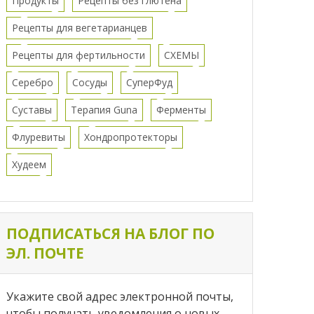
Продукты
Рецепты без глютена
Рецепты для вегетарианцев
Рецепты для фертильности
СХЕМЫ
Серебро
Сосуды
СуперФуд
Суставы
Терапия Guna
Ферменты
Флуревиты
Хондропротекторы
Худеем
ПОДПИСАТЬСЯ НА БЛОГ ПО
ЭЛ. ПОЧТЕ
Укажите свой адрес электронной почты,
чтобы получать уведомления о новых