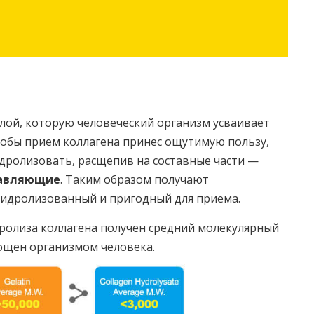
лой, которую человеческий организм усваивает
чтобы прием коллагена принес ощутимую пользу,
идролизовать, расщепив на составные части —
тавляющие
. Таким образом получают
 гидролизованный и пригодный для приема.
дролиза коллагена получен средний молекулярный
лощен организмом человека.