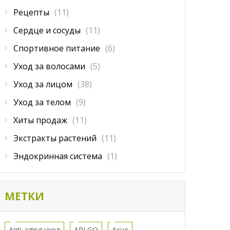
Рецепты
(11)
Сердце и сосуды
(11)
Спортивное питание
(6)
Уход за волосами
(5)
Уход за лицом
(38)
Уход за телом
(9)
Хиты продаж
(11)
Экстракты растений
(11)
Эндокринная система
(1)
МЕТКИ
Anti-aging уход
APLGO
Акне