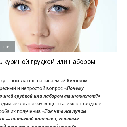
Валентина Шидловская
ь куриной грудкой или набором
вку —
коллаген
, называемый
белоком
ересный и непростой вопрос:
«Почему
риной грудкой или набором аминокислот?»
бходимые организму вещества имеют сходное
соба их получения.
«Так что же лучше
жи — питьевой коллаген, готовые
редпочтение правильной пище?»