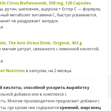
th Citrus Bioflavonoids, 500 mg, 120 Capsules
, рутин, шиповник, ацерола + Естер-С — формула,
ный метаболит витамина C, быстро усваивается,
начит не раздражает желудок.
а.
lm, The Anti-Stress Drink, Original, 453 g
 магния цитрат, связанного с лимонной кислотой,
а.
et Nutrition
в капсулах, на 2 месяца.
 кислоты, способной ускорить выработку
ельной добавки или в комплексе с
сть. Многие производители предлагают добавки с
аты, где кроме нее содержатся
кремний, марганец