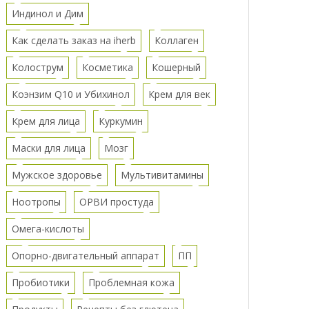
Индинол и Дим
Как сделать заказ на iherb
Коллаген
Колострум
Косметика
Кошерный
Коэнзим Q10 и Убихинол
Крем для век
Крем для лица
Куркумин
Маски для лица
Мозг
Мужское здоровье
Мультивитамины
Ноотропы
ОРВИ простуда
Омега-кислоты
Опорно-двигательный аппарат
ПП
Пробиотики
Проблемная кожа