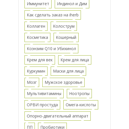
Иммунитет
Индинол и Дим
Как сделать заказ на iherb
Коллаген
Колострум
Косметика
Кошерный
Коэнзим Q10 и Убихинол
Крем для век
Крем для лица
Куркумин
Маски для лица
Мозг
Мужское здоровье
Мультивитамины
Ноотропы
ОРВИ простуда
Омега-кислоты
Опорно-двигательный аппарат
ПП
Пробиотики