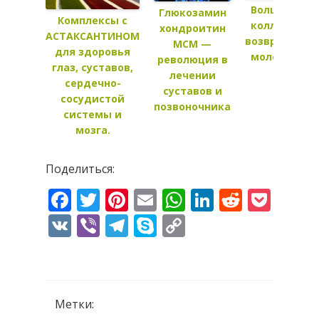
Волшебный
Глюкозамин
Комплексы с
коллаген —
хондроитин
АСТАКСАНТИНОМ
возвращени
МСМ —
для здоровья
молодости!
революция в
глаз, суставов,
лечении
сердечно-
суставов и
сосудистой
позвоночника
системы и
мозга.
Поделиться:
Facebook
Twitter
Pinterest
Email
WhatsApp
LinkedIn
Reddit
Pock
VK
Viber
Telegram
Skype
Copy
Link
Метки: