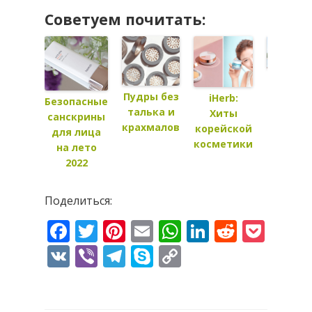
Советуем почитать:
Крема
от
Пудры без
iHerb:
Безопасные
солнца
талька и
Хиты
санскрины
для
крахмалов
корейской
для лица
деток
косметики
на лето
2022
Поделиться:
Facebook
Twitter
Pinterest
Email
WhatsApp
LinkedIn
Reddit
Pock
VK
Viber
Telegram
Skype
Copy
Link