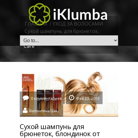
ГЛАВНАЯ
/
УХОД ЗА ВОЛОСАМИ
Сухой шампунь для брюнеток,
блондинок от Lafe’s Natural Body
Care
0 комментариев
Фев 23, 2015
Валентина Шидловская
Сухой шампунь для
брюнеток, блондинок от