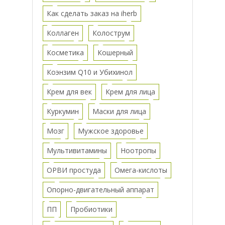
Как сделать заказ на iherb
Коллаген
Колострум
Косметика
Кошерный
Коэнзим Q10 и Убихинол
Крем для век
Крем для лица
Куркумин
Маски для лица
Мозг
Мужское здоровье
Мультивитамины
Ноотропы
ОРВИ простуда
Омега-кислоты
Опорно-двигательный аппарат
ПП
Пробиотики