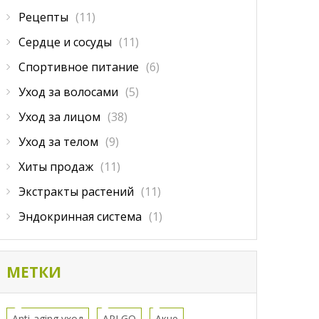
Рецепты
(11)
Сердце и сосуды
(11)
Спортивное питание
(6)
Уход за волосами
(5)
Уход за лицом
(38)
Уход за телом
(9)
Хиты продаж
(11)
Экстракты растений
(11)
Эндокринная система
(1)
МЕТКИ
Anti-aging уход
APLGO
Акне