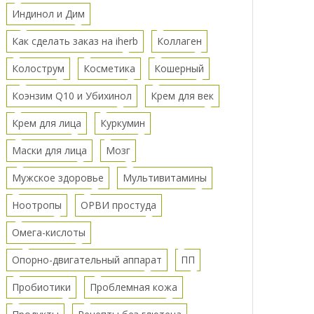
Индинол и Дим
Как сделать заказ на iherb
Коллаген
Колострум
Косметика
Кошерный
Коэнзим Q10 и Убихинол
Крем для век
Крем для лица
Куркумин
Маски для лица
Мозг
Мужское здоровье
Мультивитамины
Ноотропы
ОРВИ простуда
Омега-кислоты
Опорно-двигательный аппарат
ПП
Пробиотики
Проблемная кожа