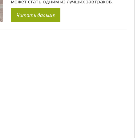
может стать одним из лучших завтраков.
Такие коктейли очень популярны в Америке и
Читать дальше
Европе, потому что дают мощный заряд
энергии не хуже чашки кофе, причем на весь
день, обеспечивают организм […]