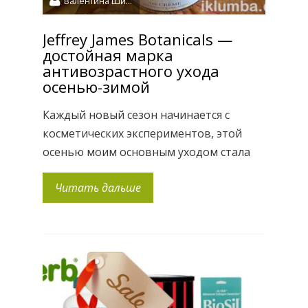
Валентина Шидловская
Jeffrey James Botanicals —
достойная марка
антивозрастного ухода
осенью-зимой
Каждый новый сезон начинается с
косметических экспериментов, этой
осенью моим основным уходом стала
лаконичная и всеобъемлющая серия от
Читать дальше
Jeffrey James Botanicals. Вся продукция
Jeffrey James Botanicals заботливо
упакована производителем в
элегантные емкости прозрачного
стекла, с лаконичными и простыми
этикетками в «аптечном» стиле.
Единственный недостаток такой