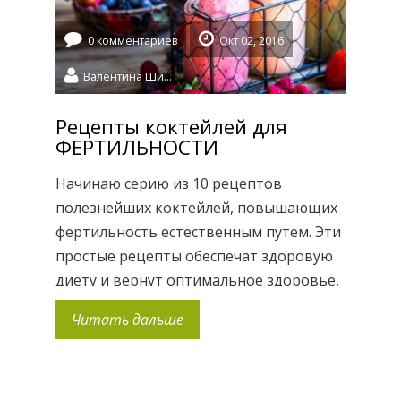
0 комментариев
Окт 02, 2016
Валентина Шидловская
Рецепты коктейлей для
ФЕРТИЛЬНОСТИ
Начинаю серию из 10 рецептов
полезнейших коктейлей, повышающих
фертильность естественным путем. Эти
простые рецепты обеспечат здоровую
диету и вернут оптимальное здоровье,
что бы помочь достичь вашей
Читать дальше
удивительной цели — здоровой
беременности. Смузи позволяют легко
получить широкий спектр всех
продуктов питания в удобной и вкусной