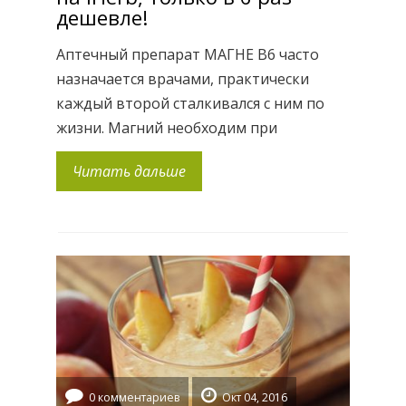
дешевле!
Аптечный препарат МАГНЕ В6 часто
назначается врачами, практически
каждый второй сталкивался с ним по
жизни. Магний необходим при
беременности, когда есть угроза
Читать дальше
прерывания, повышенный тонус матки,
судороги; деткам — при больших
нагрузках в школе, синдроме дефицита
внимания, нервных тиках; всем
взрослым, которые жалуются на
повышенную утомляемость и
раздражительность, нарушение сна,
учащенное сердцебиение, мышечные
боли. Витамин […]
0 комментариев
Окт 04, 2016