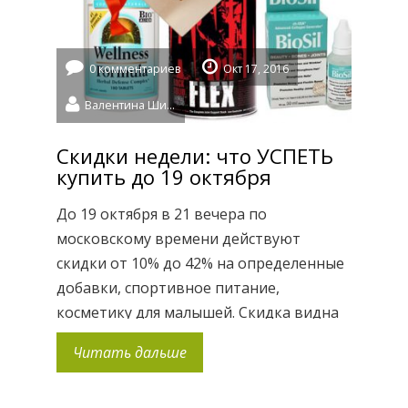
упаковки — отсутствие дозаторов, что
неудобно, но не критично. Серию […]
0 комментариев
Окт 17, 2016
Валентина Шидловская
Скидки недели: что УСПЕТЬ
купить до 19 октября
До 19 октября в 21 вечера по
московскому времени действуют
скидки от 10% до 42% на определенные
добавки, спортивное питание,
косметику для малышей. Скидка видна
сразу при добавлении товара в корзину.
Читать дальше
10% скидка на избранные добавки для
костей и суставов. 15% скидка на