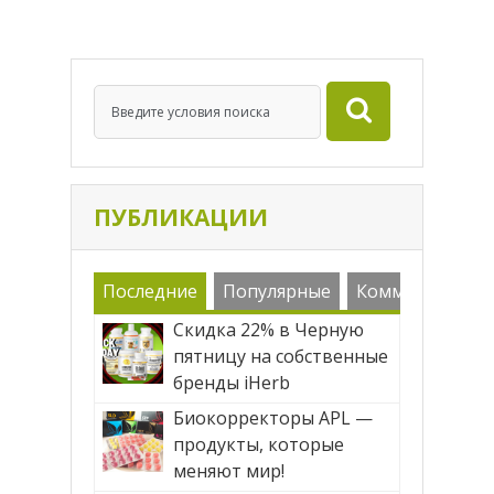
форме. Вот некоторые из многих
преимуществ питьевых коктейлей
плодородия: Обилие антиоксидантов.
[…]
ПУБЛИКАЦИИ
Последние
Популярные
Комменарии
Скидка 22% в Черную
пятницу на собственные
бренды iHerb
Биокорректоры APL —
продукты, которые
меняют мир!