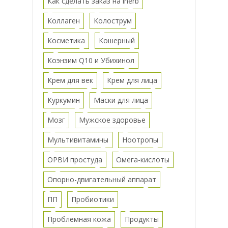
Как сделать заказ на iherb
Коллаген
Колострум
Косметика
Кошерный
Коэнзим Q10 и Убихинол
Крем для век
Крем для лица
Куркумин
Маски для лица
Мозг
Мужское здоровье
Мультивитамины
Ноотропы
ОРВИ простуда
Омега-кислоты
Опорно-двигательный аппарат
ПП
Пробиотики
Проблемная кожа
Продукты