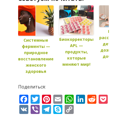
Как
рассчитать
Биокорректоры
Системные
детскую
APL —
ферменты —
дозировку
продукты,
природное
добавок
которые
восстановление
меняют мир!
женского
здоровья
Поделиться:
Facebook
Twitter
Pinterest
Email
WhatsApp
LinkedIn
Reddit
Pock
VK
Viber
Telegram
Skype
Copy
Link