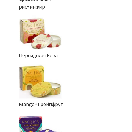
рис+инжир
Персидская Роза
Mango+Грейпфрут