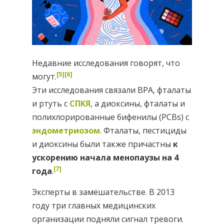
Недавние исследования говорят, что
[5]
[6]
могут.
Эти исследования связали BPA, фталаты
и ртуть с
СПКЯ
, а диоксины, фталаты и
полихлорированные бифенилы (PCBs) с
эндометриозом
. Фталаты, пестициды
и диоксины были также причастны
к
ускорению начала менопаузы на 4
[7]
года
.
Эксперты в замешательстве. В 2013
году три главных медицинских
организации подняли сигнал тревоги.