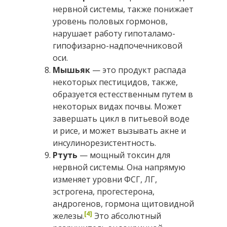
нервной системы, также понижает
уровень половых гормонов,
нарушает работу гипоталамо-
гипофизарно-надпочечниковой
оси.
Мышьяк
— это продукт распада
некоторых пестицидов, также,
образуется естесственным путем в
некоторых видах почвы. Может
завершать цикл в питьевой воде
и рисе, и может вызывать акне и
инсулинорезистентность.
Ртуть
— мощный токсин для
нервной системы. Она напрямую
изменяет уровни ФСГ, ЛГ,
эстрогена, прогестерона,
андрогенов, гормона щитовидной
[4]
железы.
Это абсолютный