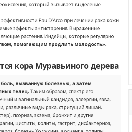
реокисления, который вызывает выделение
 эффективности Pau D’Arco при лечении рака кожи
аемые эффекты антистарения. Выраженные
вляющие растения. Индейцы, которые регулярно
твом, помогающим продлить молодость».
тся кора Муравьиного дерева
 боль, вызванную болезнью, а затем
яных телец.
Таким образом, спектр его
чный и вагинальный кандидоз, аллергии, язва,
и, различные виды рака, стригущий лишай,
стер), псориаз, экзема, бронхит и другие
агии, циститы, колиты, гастрит, дисбактериоз,
лероз, болезнь Ходжкина, волчанка, полипы,