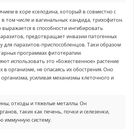
ичием в коре кселодина, который в совместно с
 в том числе и вагинальных: кандида, трихофитон.
o выражается в способности ингибировать
паразитов, предотвращает инвазии патогенных
у для паразитов-приспособленцов. Таки образом
итарных программах фитотерапии.
яют использовать это «божественное» растение
 в организме, не опасаясь их обострения. Оно
организма, усиливая механизмы клеточного и
сины, отходы и тяжелые металлы. Он
ганов, таких как печень, почки и селезенки,
ю иммунную систему.