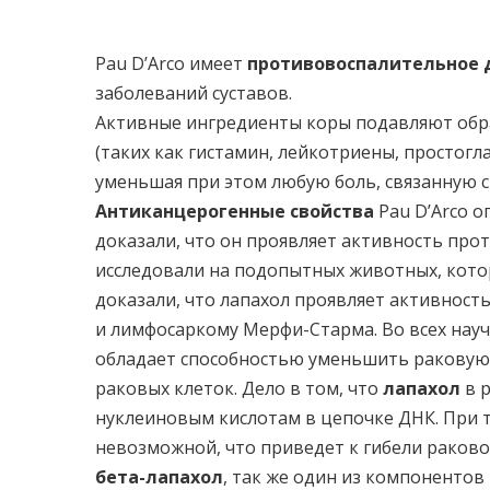
Pau D’Arco имеет
противовоспалительное 
заболеваний суставов.
Активные ингредиенты коры подавляют обр
(таких как гистамин, лейкотриены, простогл
уменьшая при этом любую боль, связанную с
Антиканцерогенные свойства
Pau D’Arco о
доказали, что он проявляет активность про
исследовали на подопытных животных, кото
доказали, что лапахол проявляет активност
и лимфосаркому Мерфи-Старма. Во всех науч
обладает способностью уменьшить раковую 
раковых клеток. Дело в том, что
лапахол
в р
нуклеиновым кислотам в цепочке ДНК. При 
невозможной, что приведет к гибели раковой
бета-лапахол
, так же один из компонентов 