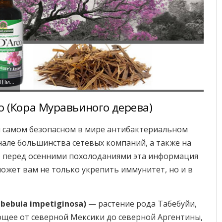
Валентина Шидловская
o (Кора Муравьиного дерева)
 и самом безопасном в мире антибактериальном
енале большинства сетевых компаний, а также на
о перед осенними похолоданиями эта информация
может вам не только укрепить иммунитет, но и в
bebuia impetiginosa)
— растение рода Табебуйи,
щее от северной Мексики до северной Аргентины,