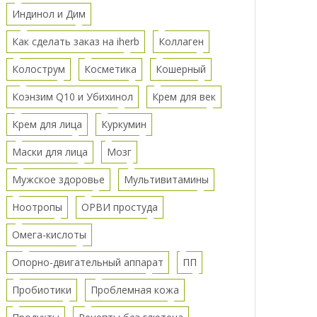
Индинол и Дим
Как сделать заказ на iherb
Коллаген
Колострум
Косметика
Кошерный
Коэнзим Q10 и Убихинол
Крем для век
Крем для лица
Куркумин
Маски для лица
Мозг
Мужское здоровье
Мультивитамины
Ноотропы
ОРВИ простуда
Омега-кислоты
Опорно-двигательный аппарат
ПП
Пробиотики
Проблемная кожа