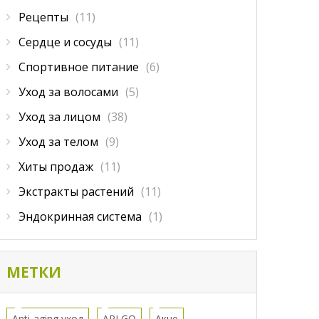
Рецепты
(11)
Сердце и сосуды
(11)
Спортивное питание
(6)
Уход за волосами
(5)
Уход за лицом
(38)
Уход за телом
(9)
Хиты продаж
(11)
Экстракты растений
(11)
Эндокринная система
(1)
МЕТКИ
Anti-aging уход
APLGO
Акне