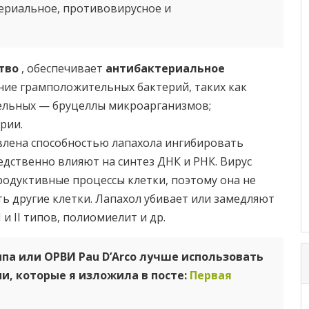
ериальное, противовирусное и
ство
, обеспечивает
антибактериальное
ние грамположительных бактерий, таких как
ельных — бруцеллы микроарганизмов;
рии.
влена способностью лапахола ингибировать
дственно влияют на синтез ДНК и РНК. Вирус
родуктивные процессы клетки, поэтому она не
ь другие клетки. Лапахол убивает или замедляют
 и II типов, полиомиелит и др.
ппа или ОРВИ Pau D’Arco лучше использовать
и, которые я изложила в посте:
Первая