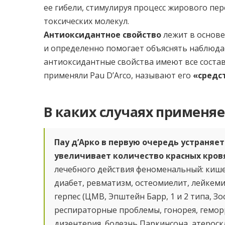
ее гибели, стимулируя процесс жирового пе
токсических молекул.
Антиоксидантное свойство
лежит в основе
и определенно помогает объяснять наблюд
антиоксидантные свойства имеют все соста
применяли Pau D’Arco, называют его
«средс
В каких случаях применяе
Пау д’Арко в первую очередь устраняет
увеличивает количество красных кров
лечебного действия феноменальный: кише
диабет, ревматизм, остеомиелит, лейкеми
герпес (ЦМВ, Эпштейн Барр, 1 и 2 типа, Зо
респираторные проблемы, гонорея, геморр
дизентерия, болезнь Паркинсона, атероск