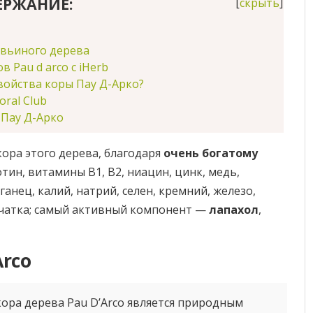
ЕРЖАНИЕ:
[
скрыть
]
авьиного дерева
 Pau d arco с iHerb
войства коры Пау Д-Арко?
oral Club
 Пау Д-Арко
ора этого дерева, благодаря
очень богатому
тин, витамины В1, В2, ниацин, цинк, медь,
ганец, калий, натрий, селен, кремний, железо,
тчатка; самый активный компонент —
лапахол
,
Arco
ора дерева Pau D’Arco является природным