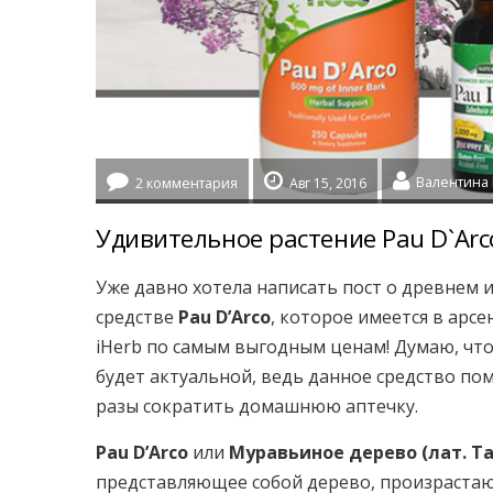
2 комментария
Авг 15, 2016
Удивительное растение Pau D`Arc
Уже давно хотела написать пост о древнем
средстве
Pau D’Arco
, которое имеется в арс
iHerb по самым выгодным ценам! Думаю, чт
будет актуальной, ведь данное средство по
разы сократить домашнюю аптечку.
Pau D’Arco
или
Муравьиное дерево (лат. Ta
представляющее собой дерево, произрастаю