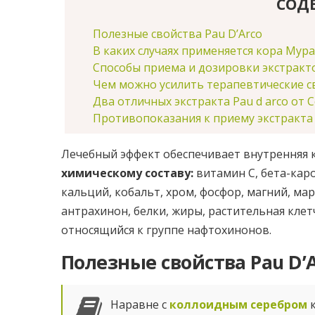
СОД
Полезные свойства Pau D’Arco
В каких случаях применяется кора Мур
Способы приема и дозировки экстрактов
Чем можно усилить терапевтические с
Два отличных экстракта Pau d arco от C
Противопоказания к приему экстракта
Лечебный эффект обеспечивает внутренняя к
химическому составу:
витамин С, бета-каро
кальций, кобальт, хром, фосфор, магний, мар
антрахинон, белки, жиры, растительная кле
относящийся к группе нафтохинонов.
Полезные свойства Pau D’
Наравне с
коллоидным серебром
к