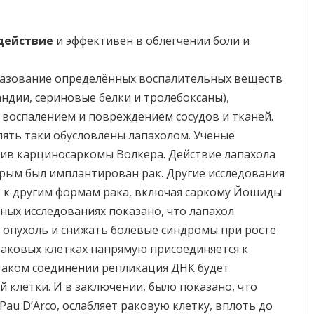
действие
и эффективен в облегчении боли и
азование определённых воспалительных веществ
андии, сериновые белки и тролебоксаны),
 воспалением и повреждением сосудов и тканей.
пять таки обусловлены лапахолом. Ученые
тив карциносаркомы Волкера. Действие лапахола
рым был имплантирован рак. Другие исследования
ь к другим формам рака, включая саркому Йошиды
ных исследованиях показано, что лапахол
опухоль и снижать болевые синдромы при росте
аковых клетках напрямую присоединяется к
таком соединении репликация ДНК будет
 клетки. И в заключении, было показано, что
Pau D’Arco, ослабляет раковую клетку, вплоть до