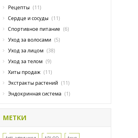
Рецепты
(11)
Сердце и сосуды
(11)
Спортивное питание
(6)
Уход за волосами
(5)
Уход за лицом
(38)
Уход за телом
(9)
Хиты продаж
(11)
Экстракты растений
(11)
Эндокринная система
(1)
МЕТКИ
Anti-aging уход
APLGO
Акне