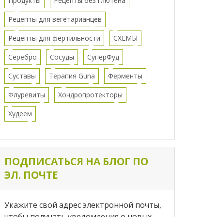
Продукты
Рецепты без глютена
Рецепты для вегетарианцев
Рецепты для фертильности
СХЕМЫ
Серебро
Сосуды
СуперФуд
Суставы
Терапия Guna
Ферменты
Флуревиты
Хондропротекторы
Худеем
ПОДПИСАТЬСЯ НА БЛОГ ПО
ЭЛ. ПОЧТЕ
Укажите свой адрес электронной почты,
чтобы получать уведомления о новых