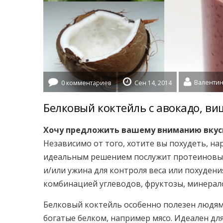
0 комментариев
Сен 14, 2014
Белковый коктейль с авокадо, в
Хочу предложить вашему вниманию вкус
Независимо от того, хотите вы похудеть, н
идеальным решением послужит протеиновый
и/или ужина для контроля веса или похуден
комбинацией углеводов, фруктозы, минерало
Белковый коктейль особенно полезен людям
богатые белком, например мясо. Идеален дл