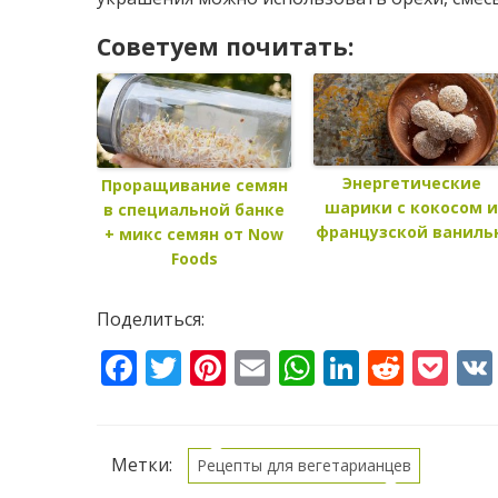
Советуем почитать:
Энергетические
Проращивание семян
шарики с кокосом 
в специальной банке
французской ваниль
+ микс семян от Now
Foods
Поделиться:
Facebook
Twitter
Pinterest
Email
WhatsApp
LinkedI
Reddi
Po
Метки:
Рецепты для вегетарианцев