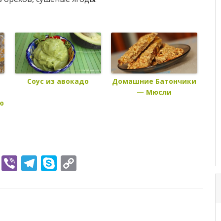
Домашние Батончики
Соус из авокадо
и
— Мюсли
ю
n
t
cket
VK
Viber
Telegram
Skype
Copy
Link