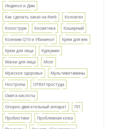
Индинол и Дим
Как сделать заказ на iherb
Коллаген
Колострум
Косметика
Кошерный
Коэнзим Q10 и Убихинол
Крем для век
Крем для лица
Куркумин
Маски для лица
Мозг
Мужское здоровье
Мультивитамины
Ноотропы
ОРВИ простуда
Омега-кислоты
Опорно-двигательный аппарат
ПП
Пробиотики
Проблемная кожа