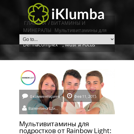
ГЛАВНАЯ
/
ВИТАМИНЫ И
МИНЕРАЛЫ
Мультивитамины для
подростков от Rainbow Light:
DermaComplex ™, Мозг и Focus ™
0 комментариев
Фев 11, 2015
Валентина Шидловская
Мультивитамины для
подростков от Rainbow Light: